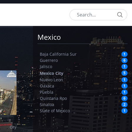
Search
Mexico
Baja California Sur
1
Guerrero
6
Jalisco
1
Mexico City
5
Nuevo Leon
1
Oaxaca
1
Puebla
1
Quintana Roo
6
Sinaloa
2
State of Mexico
1
City