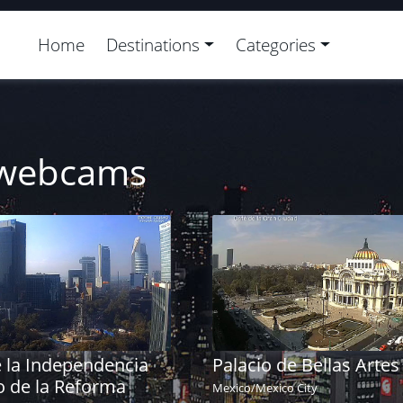
Home
Destinations
Categories
y webcams
 la Independencia
Palacio de Bellas Artes
o de la Reforma
Mexico
/
Mexico City