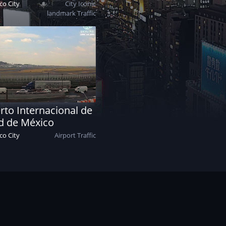
co City
City
Iconic
landmark
Traffic
to Internacional de
d de México
co City
Airport
Traffic